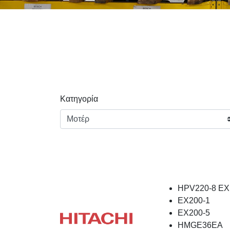
Κατηγορία
HPV220-8 EX1
EX200-1
EX200-5
HMGE36EA