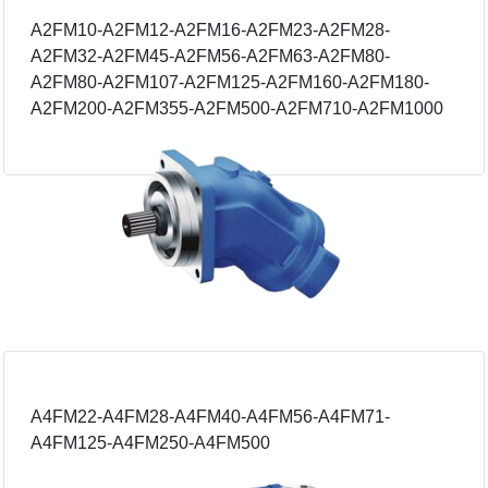
Α2FM10-Α2FM12-Α2FM16-Α2FM23-Α2FM28-
Α2FM32-Α2FM45-Α2FM56-Α2FM63-Α2FM80-
Α2FM80-Α2FM107-Α2FM125-Α2FM160-Α2FM180-
Α2FM200-Α2FM355-Α2FM500-Α2FM710-Α2FM1000
A4FM22-A4FM28-A4FM40-A4FM56-A4FM71-
A4FM125-A4FM250-A4FM500